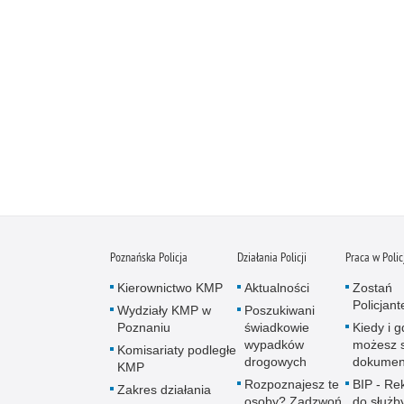
Poznańska Policja
Działania Policji
Praca w Polic
Kierownictwo KMP
Aktualności
Zostań
Policjan
Wydziały KMP w
Poszukiwani
Poznaniu
świadkowie
Kiedy i g
wypadków
możesz 
Komisariaty podległe
drogowych
dokumen
KMP
Rozpoznajesz te
BIP - Re
Zakres działania
osoby? Zadzwoń
do służb