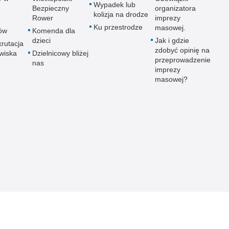
Wypadek lub
Bezpieczny
organizatora
kolizja na drodze
Rower
imprezy
Ku przestrodze
masowej.
tów
Komenda dla
dzieci
Jak i gdzie
krutacja
zdobyć opinię na
wiska
Dzielnicowy bliżej
przeprowadzenie
nas
imprezy
masowej?