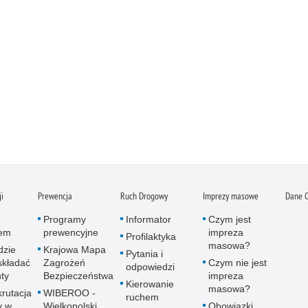
ji
Prewencja
Ruch Drogowy
Imprezy masowe
Dane 
Programy
Informator
Czym jest
tem
prewencyjne
impreza
Profilaktyka
masowa?
dzie
Krajowa Mapa
Pytania i
składać
Zagrożeń
Czym nie jest
odpowiedzi
ty
Bezpieczeństwa
impreza
Kierowanie
masowa?
krutacja
WIBEROO -
ruchem
y w
Wielkopolski
Obowiązki