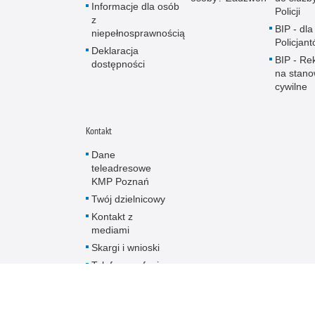
Informacje dla osób
Policji
z
BIP - dla
niepełnosprawnością
Policjan
Deklaracja
BIP - Re
dostępności
na stano
cywilne
Kontakt
Dane
teleadresowe
KMP Poznań
Twój dzielnicowy
Kontakt z
mediami
Skargi i wnioski
Telefon zaufania
dla dzieci i
młodzieży
Centrum