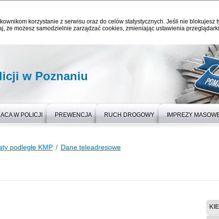
kownikom korzystanie z serwisu oraz do celów statystycznych. Jeśli nie blokujesz t
j, że możesz samodzielnie zarządzać cookies, zmieniając ustawienia przeglądarki
icji w Poznaniu
ACA W POLICJI
PREWENCJA
RUCH DROGOWY
IMPREZY MASOW
aty podległe KMP
Dane teleadresowe
KI