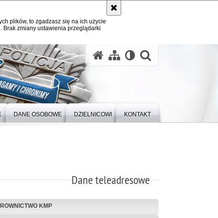
ych plików, to zgadzasz się na ich użycie
. Brak zmiany ustawienia przeglądarki
otwórz wysz
E
DANE OSOBOWE
DZIELNICOWI
KONTAKT
Dane teleadresowe
EROWNICTWO KMP