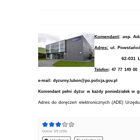
Komendant
: asp. A
Adres:
ul. Powstańc
62-031 Lu
Telefon
: 47 77 149 00
e-mail: dyzurny.lubon@po.policja.gov.pl
Komendant pełni dyżur w każdy poniedziałek w go
Adres do doręczeń elektronicznych (ADE) Urzęd
Ocena: 3/5 (158)