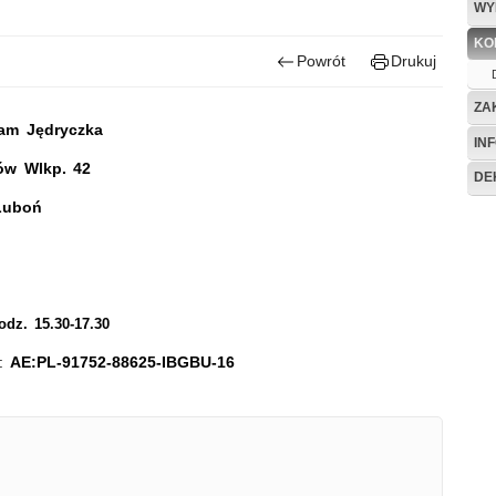
WY
KO
Powrót
Drukuj
ZA
dam Jędryczka
IN
ów Wlkp. 42
DE
boń
dz. 15.30-17.30
u:
AE:PL-91752-88625-IBGBU-16