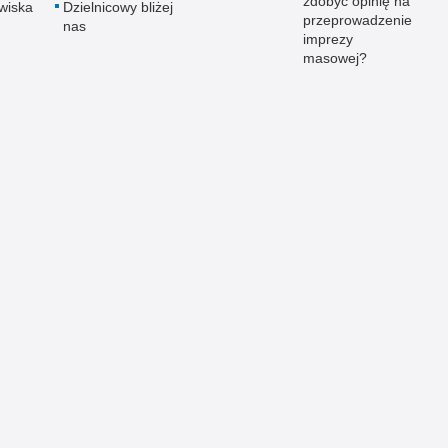
zdobyć opinię na
wiska
Dzielnicowy bliżej
przeprowadzenie
nas
imprezy
masowej?