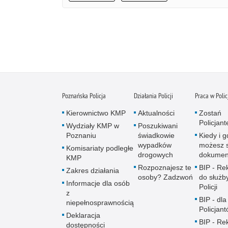
Poznańska Policja
Działania Policji
Praca w Polic
Kierownictwo KMP
Aktualności
Zostań
Policjan
Wydziały KMP w
Poszukiwani
Poznaniu
świadkowie
Kiedy i g
wypadków
możesz 
Komisariaty podległe
drogowych
dokumen
KMP
Rozpoznajesz te
BIP - Re
Zakres działania
osoby? Zadzwoń
do służb
Informacje dla osób
Policji
z
BIP - dla
niepełnosprawnością
Policjan
Deklaracja
BIP - Re
dostępności