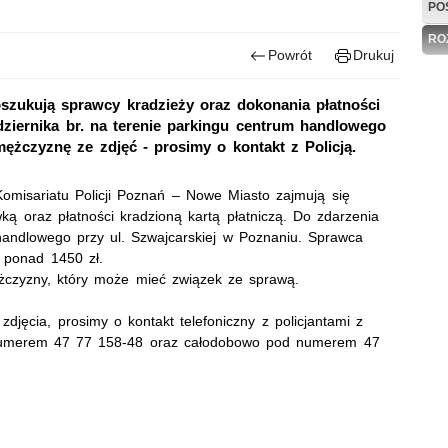
PO
RO
Powrót
Drukuj
szukują sprawcy kradzieży oraz dokonania płatności
dziernika br. na terenie parkingu centrum handlowego
ężczyznę ze zdjęć - prosimy o kontakt z Policją.
omisariatu Policji Poznań – Nowe Miasto zajmują się
ą oraz płatności kradzioną kartą płatniczą. Do zdarzenia
handlowego przy ul. Szwajcarskiej w Poznaniu. Sprawca
 ponad 1450 zł.
żczyzny, który może mieć związek ze sprawą.
djęcia, prosimy o kontakt telefoniczny z policjantami z
 numerem 47 77 158-48 oraz całodobowo pod numerem 47