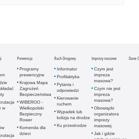
ji
Prewencja
Ruch Drogowy
Imprezy masowe
Dane 
Programy
Informator
Czym jest
tem
prewencyjne
impreza
Profilaktyka
masowa?
dzie
Krajowa Mapa
Pytania i
składać
Zagrożeń
Czym nie jest
odpowiedzi
ty
Bezpieczeństwa
impreza
Kierowanie
masowa?
krutacja
WIBEROO -
ruchem
y w
Wielkopolski
Obowiązki
Wypadek lub
Bezpieczny
organizatora
kolizja na drodze
Rower
imprezy
Ku przestrodze
masowej.
tów
Komenda dla
dzieci
Jak i gdzie
krutacja