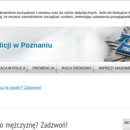
kownikom korzystanie z serwisu oraz do celów statystycznych. Jeśli nie blokujesz t
j, że możesz samodzielnie zarządzać cookies, zmieniając ustawienia przeglądarki
icji w Poznaniu
ACA W POLICJI
PREWENCJA
RUCH DROGOWY
IMPREZY MASOW
sz te osoby? Zadzwoń
go mężczyznę? Zadzwoń!
AK