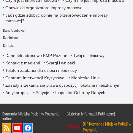
Czym jest impreza masowa?
Czym nie jest impreza masowa?
Obowiązki organizatora imprezy masowej.
Jak i gdzie zdobyć opinię na przeprowadzenie imprezy
masowej?
Dane Osobowe
Dzielnicowi
Kontakt
Dane teleadresowe KMP Poznań
Twój dzielnicowy
Kontakt z mediami
Skargi i wnioski
Telefon zaufania dla dzieci i młodzieży
Centrum Interwencji Kryzysowej
Niebieska Linia
Zasady zrzekania się prawa dyspozycji lokalami mieszkalnymi
Antykorupcja
Petycje
Inspektor Ochrony Danych
Komenda Miejska Policji w Poznaniu
Biuletyn Informacji Publicznej
online
BIP Komenda Miejska Policji w
Poznaniu