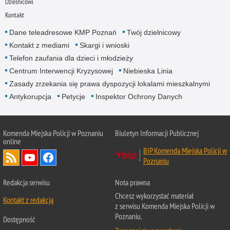
Dzielnicowi
Kontakt
Dane teleadresowe KMP Poznań
Twój dzielnicowy
Kontakt z mediami
Skargi i wnioski
Telefon zaufania dla dzieci i młodzieży
Centrum Interwencji Kryzysowej
Niebieska Linia
Zasady zrzekania się prawa dyspozycji lokalami mieszkalnymi
Antykorupcja
Petycje
Inspektor Ochrony Danych
Komenda Miejska Policji w Poznaniu
Biuletyn Informacji Publicznej
online
BIP Komenda Miejska Policji w
Poznaniu
Redakcja serwisu
Nota prawna
Chcesz wykorzystać materiał
Kontakt z redakcją
z serwisu Komenda Miejska Policji w
Poznaniu.
Dostępność