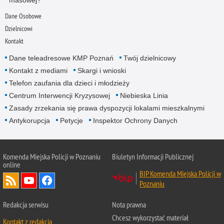
Dane Osobowe
Dzielnicowi
Kontakt
Dane teleadresowe KMP Poznań
Twój dzielnicowy
Kontakt z mediami
Skargi i wnioski
Telefon zaufania dla dzieci i młodzieży
Centrum Interwencji Kryzysowej
Niebieska Linia
Zasady zrzekania się prawa dyspozycji lokalami mieszkalnymi
Antykorupcja
Petycje
Inspektor Ochrony Danych
Komenda Miejska Policji w Poznaniu
Biuletyn Informacji Publicznej
online
BIP Komenda Miejska Policji w
Poznaniu
Redakcja serwisu
Nota prawna
Chcesz wykorzystać materiał
Kontakt z redakcją