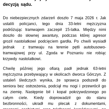
decyzją sądu.
Do niebezpiecznych zdarzeń doszło 7 maja 2026 r. Jak
ustalili policjanci, tego dnia 33-letni mężczyzna
podróżując tramwajem zaczepił 15-latka. Między nimi
doszło do słownej awantury, podczas której agresor
groził nastolatkowi podcięciem gardła. Po chwili wysiadł
jednak z tramwaju na terenie pętli autobusowo-
tramwajowej przy ul. Zgoda w Poznaniu nie robiąc
krzywdy nastolatkowi.
Chwilę później jego ofiarą padł jednak 63-letni
mężczyzna przebywający w okolicach dworca Górczyn. Z
ustaleń śledczych wynika, że sprawca podszedł do
seniora bez ostrzeżenia, podciął mu nogi i przewrócił go
na ziemię. Następnie bił i kopał pokrzywdzonego po
całym ciele. Kiedy doprowadził go do stanu
bezbronności, ukradł mu plecak z dokumentami,