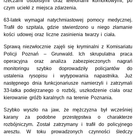
rzeczami osobistymi oraz telefonami komórkowymi, po
czym uciekł z miejsca zdarzenia.
63-latek wymagał natychmiastowej pomocy medycznej.
Trafił do szpitala, gdzie stwierdzono u niego złamanie
kości udowej oraz liczne zasinienia twarzy i ciała.
Sprawą niezwłocznie zajęli się kryminalni z Komisariatu
Policji Poznań – Grunwald. Ich skrupulatna praca
operacyjna oraz analiza zabezpieczonych nagrań
monitoringu szybko doprowadziły policjantów do
ustalenia rysopisu i wytypowania napastnika. Już
następnego dnia funkcjonariusze namierzyli i zatrzymali
33-latka podejrzanego o rozbój, uszkodzenie ciała oraz
kierowanie gróźb karalnych na terenie Poznania.
Szybko wyszło na jaw, że mężczyzna był wcześniej
karany za podobne przestępstwa o charakterze
rozbójniczym. Został zatrzymany i trafił do policyjnego
aresztu. W toku prowadzonych czynności śledczy