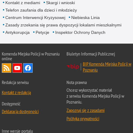
Kontakt z mediami
Skargi i wnioski
Telefon zaufania dla dzieci i młodzieży
Centrum Interwencji Kryzysowej
Niebieska Linia
Zasady zrzekania się prawa dyspozycji lokalami mieszkalnymi
Antykorupcja
Petycje
Inspektor Ochrony Danych
Komenda Miejska Policji w Poznaniu
Biuletyn Informacji Publicznej
online
BIP Komenda Miejska Policji w
Poznaniu
Redakcja serwisu
Nota prawna
Chcesz wykorzystać materiał
Kontakt z redakcją
z serwisu Komenda Miejska Policji w
Poznaniu.
Dostępność
Zapoznaj się z zasadami
Deklaracja dostępności
Polityka prywatności
Inne wersje portalu